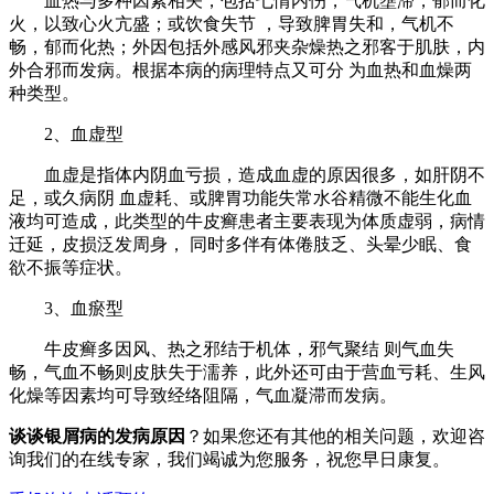
血热与多种因素相关，包括七情内伤，气机壅滞，郁而化
火，以致心火亢盛；或饮食失节 ，导致脾胃失和，气机不
畅，郁而化热；外因包括外感风邪夹杂燥热之邪客于肌肤，内
外合邪而发病。根据本病的病理特点又可分 为血热和血燥两
种类型。
2、血虚型
血虚是指体内阴血亏损，造成血虚的原因很多，如肝阴不
足，或久病阴 血虚耗、或脾胃功能失常水谷精微不能生化血
液均可造成，此类型的牛皮癣患者主要表现为体质虚弱，病情
迁延，皮损泛发周身， 同时多伴有体倦肢乏、头晕少眠、食
欲不振等症状。
3、血瘀型
牛皮癣多因风、热之邪结于机体，邪气聚结 则气血失
畅，气血不畅则皮肤失于濡养，此外还可由于营血亏耗、生风
化燥等因素均可导致经络阻隔，气血凝滞而发病。
谈谈银屑病的发病原因
？如果您还有其他的相关问题，欢迎咨
询我们的在线专家，我们竭诚为您服务，祝您早日康复。