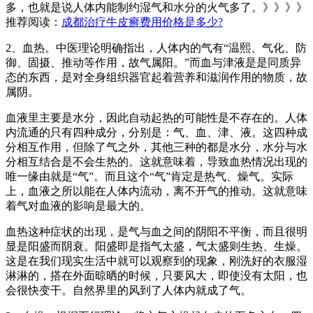
多，也就是说人体内能制约湿气和水分的火气多了。》》》》
推荐阅读：
成都治疗牛皮癣费用价格是多少?
2、血热。中医理论明确指出，人体内的气有“温熙、气化、防
御、固摄、推动等作用，故气属阳。”而血与津液是是同质异
态的东西，是对全身组织器官起着营养和滋润作用的物质，故
属阴。
血液里主要是水分，因此自动起热的可能性是不存在的。人体
内流通的只有四种成分，分别是：气、血、津、液。这四种成
分相互作用，但除了气之外，其他三种的都是水分，水分与水
分相互结合是不会生热的。这就意味着，导致血热情况出现的
唯一缘由就是“气”。而且这个“气”肯定是热气、燥气。实际
上，血液之所以能在人体内流动，离不开气的推动。这就意味
着气对血液的影响是最大的。
血热这种症状的出现，是气与血之间的阴阳不平衡，而且很明
显是阳盛而阴衰。阳盛即是指气太盛，气太盛则生热、生燥。
这是在我们现实生活中就可以观察到的现象，刚洗好的衣服湿
淋淋的，搭在外面晾晒的时候，只要风大，即使没有太阳，也
会很快变干。自然界里的风到了人体内就成了气。