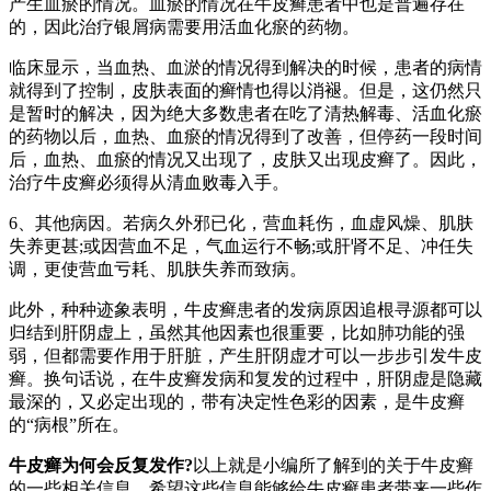
产生血瘀的情况。血瘀的情况在牛皮癣患者中也是普遍存在
的，因此治疗银屑病需要用活血化瘀的药物。
临床显示，当血热、血淤的情况得到解决的时候，患者的病情
就得到了控制，皮肤表面的癣情也得以消褪。但是，这仍然只
是暂时的解决，因为绝大多数患者在吃了清热解毒、活血化瘀
的药物以后，血热、血瘀的情况得到了改善，但停药一段时间
后，血热、血瘀的情况又出现了，皮肤又出现皮癣了。因此，
治疗牛皮癣必须得从清血败毒入手。
6、其他病因。若病久外邪已化，营血耗伤，血虚风燥、肌肤
失养更甚;或因营血不足，气血运行不畅;或肝肾不足、冲任失
调，更使营血亏耗、肌肤失养而致病。
此外，种种迹象表明，牛皮癣患者的发病原因追根寻源都可以
归结到肝阴虚上，虽然其他因素也很重要，比如肺功能的强
弱，但都需要作用于肝脏，产生肝阴虚才可以一步步引发牛皮
癣。换句话说，在牛皮癣发病和复发的过程中，肝阴虚是隐藏
最深的，又必定出现的，带有决定性色彩的因素，是牛皮癣
的“病根”所在。
牛皮癣为何会反复发作?
以上就是小编所了解到的关于牛皮癣
的一些相关信息，希望这些信息能够给牛皮癣患者带来一些作