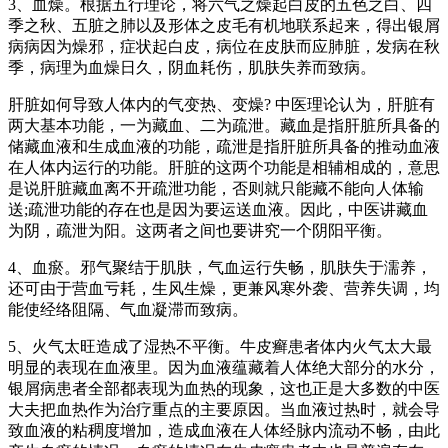
3、血燥。根据五行理论，将六气之燥起白皮的五色之白、四
季之秋、五脏之肺以及形体之皮毛有机地联系起来，得出银屑
病病因为燥邪，症状起白皮，病位在皮肤而应肺脏，发病在秋
季，病理为血燥日久，阴血耗伤，肌肤失养而致病。
肝脏如何导致人体内的气变热、变燥? 中医理论认为，肝脏有
两大基本功能，一为藏血、二为疏泄。藏血是指肝脏所具备的
储藏血液和生成血液的功能，疏泄是指肝脏所具备的推动血液
在人体内运行的功能。肝脏的这两个功能是相辅相成的，意思
是说肝脏藏血离不开疏泄功能，否则就只能藏不能向人体输
送;疏泄功能的存在也是因为要运送血液。因此，中医讲藏血
为阴，疏泄为阳。这两者之间也要讲究一个阴阳平衡。
4、血瘀。邪气聚结于肌肤，气血运行失畅，肌肤失于濡养，
还可由于营血亏耗，生风生燥，更兼风寒外袭、营养失调，均
能使经络阻隔、气血凝滞而致病。
5、火气太旺造成了湿热不平衡。牛皮癣患者体内火气太大最
明显的表现在血液里。因为血液蕴藏着人体绝大部分的水分，
银屑病患者全部都表现为血热的现象，这也正是大多数的中医
大夫把血热作为治疗重点的主要原因。当血液过热时，就会导
致血液的粘稠度增加，造成血液在人体经脉内流动不畅，由此