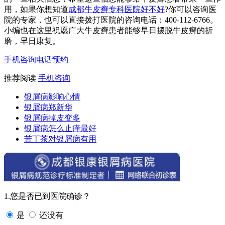
用，如果你想知道
成都牛皮癣专科医院好不好
?你可以咨询医
院的专家，也可以直接拨打医院的咨询电话：400-112-6766。
小编也在这里祝愿广大牛皮癣患者能够早日摆脱牛皮癣的折
磨，早日康复。
手机咨询
电话预约
推荐阅读
手机咨询
银屑病影响心情
银屑病郑新华
银屑病掉皮变多
银屑病怎么止痒最好
苦丁茶对银屑病有用
1.您是否已到医院确诊？
是
还没有