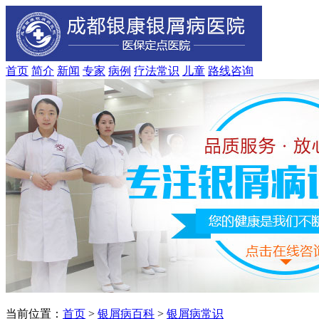
首页
简介
新闻
专家
病例
疗法
常识
儿童
路线
咨询
当前位置：
首页
>
银屑病百科
>
银屑病常识