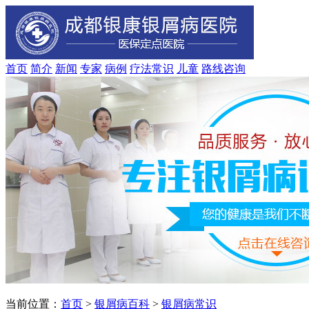
首页
简介
新闻
专家
病例
疗法
常识
儿童
路线
咨询
当前位置：
首页
>
银屑病百科
>
银屑病常识