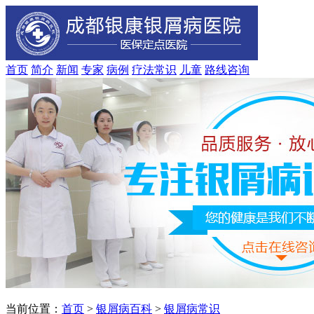
首页
简介
新闻
专家
病例
疗法
常识
儿童
路线
咨询
当前位置：
首页
>
银屑病百科
>
银屑病常识