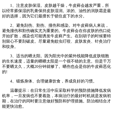
1、注意皮肤保湿。皮肤越干燥，牛皮藓会越发严重，所
以经常搽保湿的乳膏保持皮肤湿润。浓的、油性的润肤霜是最
好的选择，因为它们最擅长于锁住皮下的水分。
2、避免刮伤、割伤、撞伤和感染。对牛皮藓病人来说，
避免撞伤和割伤确实尤为重要的。牛皮藓会在你皮肤的伤口处
开始扩散，感染也可能诱发牛皮藓产生。在刮胡子的时候要特
别留心不要刮破皮。尽量避免蚊虫叮咬、皮肤发炎、针灸治疗
和纹身。
3、适当的晒太阳。因为阳光中的紫外线能降低皮肤细胞
的生长速度，适量的晒晒太阳是一个很不错的主意。但是千万
不要晒太久，大概20分钟就够了。晒伤也会是你的牛皮藓恶化
的!
4、锻炼身体、合理健康饮食，养成良好的习惯。
温馨提示：在日常生活中应采取科学的预防措施降低发病
机率，一旦发病也不要着急，本病治疗的最好时机就是发病初
期，在治疗的同时要注意做好预防和护理措施。防治相结合才
能更快治愈。