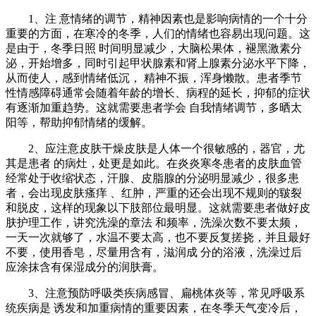
1、注 意情绪的调节，精神因素也是影响病情的一个十分
重要的方面，在寒冷的冬季，人们的情绪也容易出现问题。这
是由于，冬季日照 时间明显减少，大脑松果体，褪黑激素分
泌，开始增多，同时引起甲状腺素和肾上腺素分泌水平下降，
从而使人，感到情绪低沉， 精神不振，浑身懒散。患者季节
性情感障碍通常会随着年龄的增长、病程的延长，抑郁的症状
有逐渐加重趋势。这就需要患者学会 自我情绪调节，多晒太
阳等，帮助抑郁情绪的缓解。
2、应注意皮肤干燥皮肤是人体一个很敏感的，器官，尤
其是患者 的病灶，处更是如此。在炎炎寒冬患者的皮肤血管
经常处于收缩状态，汗腺、皮脂腺的分泌明显减少，很多患
者，会出现皮肤瘙痒 、红肿，严重的还会出现不规则的皲裂
和脱皮，这样的现象以下肢部位最明显。这就需要患者做好皮
肤护理工作，讲究洗澡的章法 和频率，洗澡次数不要太频，
一天一次就够了，水温不要太高，也不要反复搓挠，并且最好
不要，使用香皂，尽量用含有，滋润成 分的浴液，洗澡过后
应涂抹含有保湿成分的润肤膏。
3、注意预防呼吸类疾病感冒、扁桃体炎等，常见呼吸系
统疾病是 诱发和加重病情的重要因素，在冬季天气变冷后，