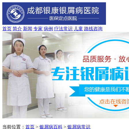
首页
简介
新闻
专家
病例
疗法
常识
儿童
路线
咨询
当前位置：
首页
>
银屑病百科
>
银屑病常识