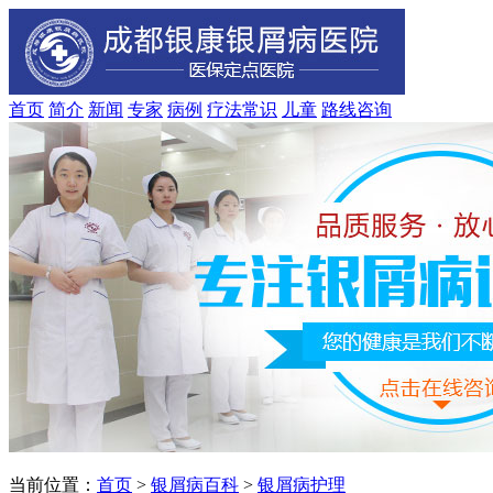
首页
简介
新闻
专家
病例
疗法
常识
儿童
路线
咨询
当前位置：
首页
>
银屑病百科
>
银屑病护理