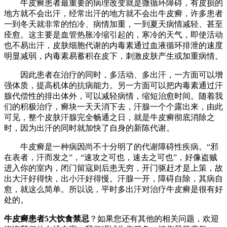
牛皮癣患者最重要的病理改变就是微循环障碍，有皮损的
地方就不会出汗，经常出汗的地方就不会出牛皮癣，许多患者
一到冬天就非常的怕冷、病情加重，一到夏天病情减轻、甚至
痊愈。这主要是血管热胀冷缩引起的，寒冷的天气，即使活动
也不易出汗，皮肤细胞代谢的内毒素通过血液循环排泄的速度
明显减弱，内毒素易蓄积在皮下，刺激皮肤产生或加重病情。
因此患者在治疗的同时，多活动、多出汗，一方面可以增
强体质，提高机体的抗病能力。另一方面可以把内毒素通过汗
腺代偿性的排出体外，可以减轻病情，缩短治愈时间。随着我
们的积极治疗，癣块一天天消下去，汗腺一个个露出来，由此
可见，整个皮肤汗腺完全畅通之日，就是牛皮癣彻底消除之
时，因为出汗的同时就加快了自身的新陈代谢。
牛皮癣是一种病因尚不十分明了的代谢障碍性疾病。“邪
在表者，汗而发之”，“速攻之可也，速去之可也”，好像盗贼
进入你的室内，闭门留寇则后患无穷，开门驱赶才是上策，故
出大汗好得快，出小汗好得慢。汗腺一开，障碍自除，其病自
愈，就这么简单。所以说，平时多出汗对治疗牛皮癣是很有好
处的。
牛皮癣患者5大饮食禁忌
？如果您还有其他的相关问题，欢迎