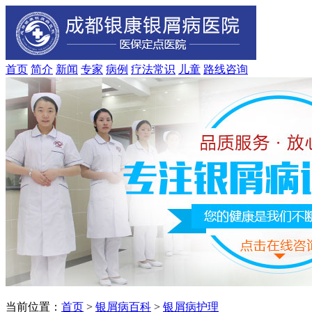
首页
简介
新闻
专家
病例
疗法
常识
儿童
路线
咨询
当前位置：
首页
>
银屑病百科
>
银屑病护理