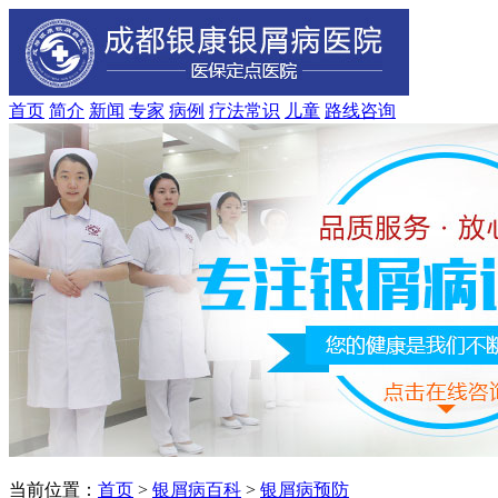
首页
简介
新闻
专家
病例
疗法
常识
儿童
路线
咨询
当前位置：
首页
>
银屑病百科
>
银屑病预防