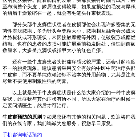
状的皮肤损害。随着病情的发展，头部皮损有时融合成片，甚
至布满整个头皮，鳞屑也变得较厚。如果皮损处的毛发与厚积
的鳞屑干燥紧缩在一起，就会有毛笔头样束状表现。
部分头部牛皮癣症状患者在皮损部位会出现许多密集的无
菌性表浅脓疱，多为针头至粟粒大小，脓疱相互融合会形成大
片脓糊状或环形斑状，常因接触摩擦等外因，使破裂形成糜烂
结痂。也有的患者的皮损可能扩展至前额发际处，侵蚀到前额
数厘米，大多呈点滴状或指甲大小的红色丘疹。
还有一些牛皮癣患者头部瘙痒感比较严重，还会引起程度
不一的脱发现象。建议患者采用安全有效的中医中药治疗头部
牛皮癣，而不要单纯依赖治标不治本的外用药物，尤其是注意
尽量不要使用刺激性强的药膏。
以上就是关于牛皮癣症状是什么给大家介绍的一种牛皮癣
症状，此症状与其他症状有所不同，所以大家在治疗的时候一
定要问清医生，然后才可治疗。
牛皮癣预防的原则
？如果您还有其他的相关问题，欢迎咨询我
们的在线专家，我们竭诚为您服务，祝您早日康复。
手机咨询
电话预约