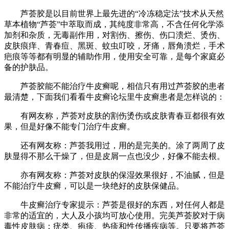
芦荟胶是以目前世界上最先进的“冷冻稳定法”技术从天然
草本植物“芦荟”中萃取而成，其纯度非常高，不含任何化学添
加剂和杂质，无毒副作用，对割伤、擦伤、伤口溃烂、烫伤、
皮肤痕痒、青春痘、黑斑、蚊虫叮咬，牙痛，唇角溃烂，手术
疤痕等等都有明显的辅助作用，使用安全可靠，是每个家庭必
备的护肤品。
芦荟胶能不能治疗牛皮癣呢，相信只有用过芦荟胶的患者
最清楚，下面我们看看牛皮癣论坛里牛皮癣患者是怎样说的：
有网友称，芦荟对皮肤的割伤烫伤或皮肤青春豆都很有效
果，但是好像不能专门治疗牛皮癣。
还有网友称：芦荟我用过，用的是完美的。涂了两周了皮
肤显得不那么干燥了，但是皮屑一点也没少，好像不能去根。
亦有网友称：芦荟对皮肤的保湿效果很好，不油腻，但是
不能治疗牛皮癣，可以是一块绝好的皮肤保健品。
牛皮癣治疗专家提示：芦荟是很好的东西，对任何人都是
非常的适宜的，大人及小孩均可放心使用。完美芦荟胶对于病
毒性皮肤病：疣类、疱疹、热疹和性传播疾病等。只要将芦荟