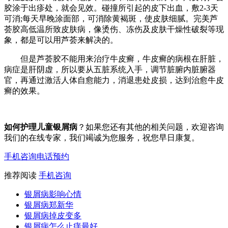
胶涂于出疹处，就会见效。碰撞所引起的皮下出血，敷2-3天
可消;每天早晚涂面部，可消除黄褐斑，使皮肤细腻。完美芦
荟胶高低温所致皮肤病，像烫伤、冻伤及皮肤干燥性破裂等现
象，都是可以用芦荟来解决的。
但是芦荟胶不能用来治疗牛皮癣，牛皮癣的病根在肝脏，
病症是肝阴虚，所以要从五脏系统入手，调节脏腑内脏腑器
官，再通过激活人体自愈能力，消退患处皮损，达到治愈牛皮
癣的效果。
如何护理儿童银屑病
？如果您还有其他的相关问题，欢迎咨询
我们的在线专家，我们竭诚为您服务，祝您早日康复。
手机咨询
电话预约
推荐阅读
手机咨询
银屑病影响心情
银屑病郑新华
银屑病掉皮变多
银屑病怎么止痒最好