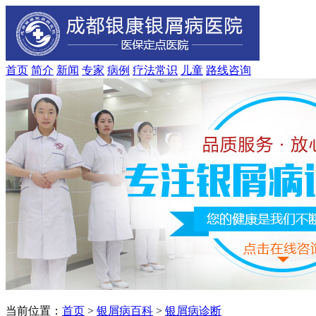
首页
简介
新闻
专家
病例
疗法
常识
儿童
路线
咨询
当前位置：
首页
>
银屑病百科
>
银屑病诊断