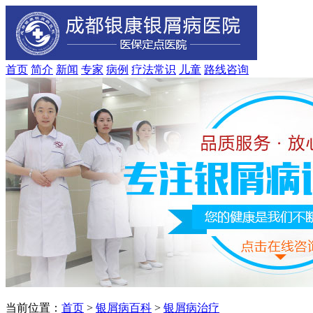
首页
简介
新闻
专家
病例
疗法
常识
儿童
路线
咨询
当前位置：
首页
>
银屑病百科
>
银屑病治疗