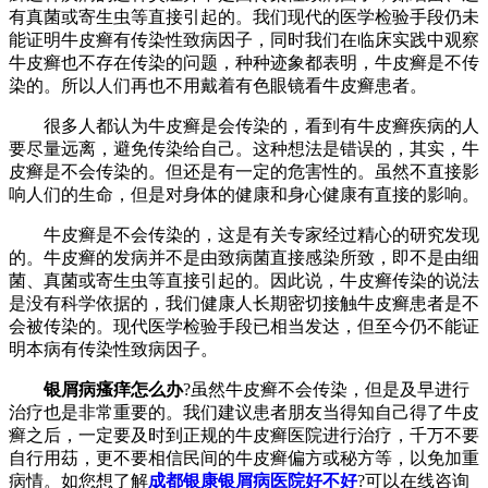
有真菌或寄生虫等直接引起的。我们现代的医学检验手段仍未
能证明牛皮癣有传染性致病因子，同时我们在临床实践中观察
牛皮癣也不存在传染的问题，种种迹象都表明，牛皮癣是不传
染的。所以人们再也不用戴着有色眼镜看牛皮癣患者。
很多人都认为牛皮癣是会传染的，看到有牛皮癣疾病的人
要尽量远离，避免传染给自己。这种想法是错误的，其实，牛
皮癣是不会传染的。但还是有一定的危害性的。虽然不直接影
响人们的生命，但是对身体的健康和身心健康有直接的影响。
牛皮癣是不会传染的，这是有关专家经过精心的研究发现
的。牛皮癣的发病并不是由致病菌直接感染所致，即不是由细
菌、真菌或寄生虫等直接引起的。因此说，牛皮癣传染的说法
是没有科学依据的，我们健康人长期密切接触牛皮癣患者是不
会被传染的。现代医学检验手段已相当发达，但至今仍不能证
明本病有传染性致病因子。
银屑病瘙痒怎么办
?虽然牛皮癣不会传染，但是及早进行
治疗也是非常重要的。我们建议患者朋友当得知自己得了牛皮
癣之后，一定要及时到正规的牛皮癣医院进行治疗，千万不要
自行用苭，更不要相信民间的牛皮癣偏方或秘方等，以免加重
病情。如您想了解
成都银康银屑病医院好不好
?可以在线咨询