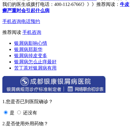
我们的医生或拨打电话：400-112-6766!》》》推荐阅读：
牛皮
癣严重时会引起什么病
手机咨询
电话预约
推荐阅读
手机咨询
银屑病影响心情
银屑病郑新华
银屑病掉皮变多
银屑病怎么止痒最好
苦丁茶对银屑病有用
1.您是否已到医院确诊？
是
还没有
2.是否使用外用药物？