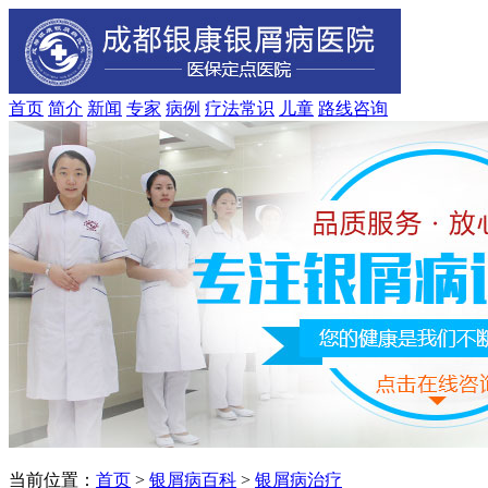
首页
简介
新闻
专家
病例
疗法
常识
儿童
路线
咨询
当前位置：
首页
>
银屑病百科
>
银屑病治疗