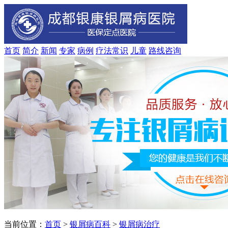
首页
简介
新闻
专家
病例
疗法
常识
儿童
路线
咨询
当前位置：
首页
>
银屑病百科
>
银屑病治疗