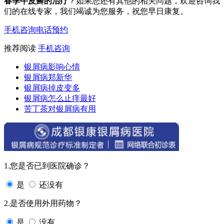
春季牛皮癣的治疗
？如果您还有其他的相关问题，欢迎咨询我
们的在线专家，我们竭诚为您服务，祝您早日康复。
手机咨询
电话预约
推荐阅读
手机咨询
银屑病影响心情
银屑病郑新华
银屑病掉皮变多
银屑病怎么止痒最好
苦丁茶对银屑病有用
1.您是否已到医院确诊？
是
还没有
2.是否使用外用药物？
是
没有