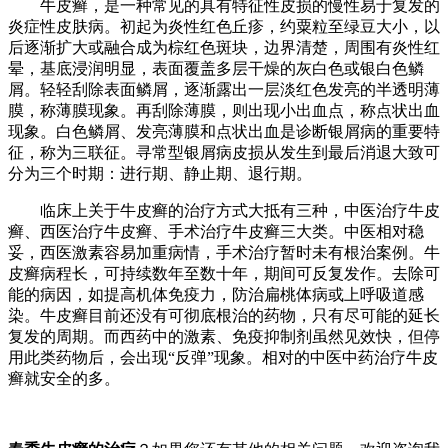
牛皮癣，是一种常见的具有特征性皮损的慢性易于复发的
炎症性皮肤病。初起为炎性红色丘疹，约粟粒至绿豆大小，以
后逐渐扩大或融合成为棕红色斑块，边界清楚，周围有炎性红
晕，基底浸润明显，表面覆盖多层干燥的灰白色或银白色鳞
屑。轻轻刮除表面鳞屑，逐渐露出一层淡红色发亮的半透明薄
膜，称薄膜现象。再刮除薄膜，则出现小出血点，称点状出血
现象。白色鳞屑、发亮薄膜和点状出血是诊断银屑病的重要特
征，称为三联征。寻常型银屑病皮损从发生到最后消退大致可
分为三个时期：进行期、静止期、退行期。
临床上关于牛皮癣的治疗方式大抵有三种，中医治疗牛皮
癣、西医治疗牛皮癣、手术治疗牛皮癣三大类。中医相对稳
妥，西医激素容易加重病情，手术治疗暂时未有根治案例。牛
皮癣病程长，可持续数年至数十年，期间可反复发作。去除可
能的病因，如提高机体免疫力，防治扁桃体病或上呼吸道感
染。牛皮癣目前还没有可彻底根治的药物，只有尽可能的延长
复发的周期。而西药中的激素、免疫抑制剂虽然见效快，但停
用此类药物后，会出现“反弹”现象。相对的中医中药治疗牛皮
癣就安全的多。