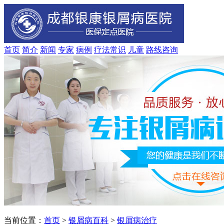
首页
简介
新闻
专家
病例
疗法
常识
儿童
路线
咨询
当前位置：
首页
>
银屑病百科
>
银屑病治疗