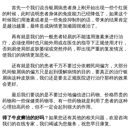
首先一个我们说当银屑病患者身上刚开始出现一些个红斑
的时候，此时说明患者身体的免疫能力已经降低了，如果这个
时候我们用激素或者是一些免疫抑制剂的话，带来的结果肯定
是越治越重，最终造成病情更加顽固很难治了。
再有就是我们的一般患者轻易的不能滥用激素来进行治
疗，必须使用时也只能外用或在医生的指导下正规使用才行，
否则易使局部皮肤萎缩或突然停药，即出现严重的复发情况，
使我们的病情更加恶化。
还有就是我们的患者千万不要过分依赖民间偏方，大部分
民间银屑病的偏方只是起到缓解病情的目的，要真正的治疗银
屑病这种皮肤病，我们还是要去正规医院进行治疗那样的效果
会更好。
最后我们要说的是不要过分地偏信进口药物、价格昂贵的
药物和一些保健类药物等。有一些药物就是利用了患者的这种
心理抬高药价，但不一定会起到很大的作用。
得了牛皮癣治的好吗
？如果您还有其他的相关问题，欢迎咨询
我们的在线专家，我们竭诚为您服务，祝您早日康复。