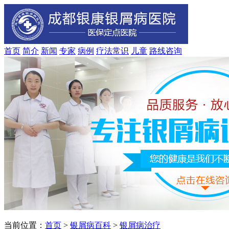
首页
简介
新闻
专家
病例
疗法
常识
儿童
路线
咨询
当前位置：
首页
>
银屑病百科
>
银屑病治疗