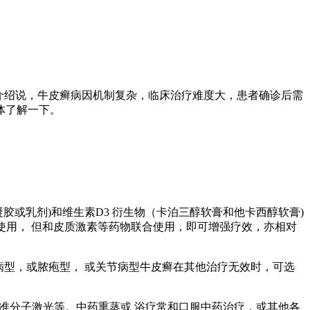
介绍说，牛皮癣病因机制复杂，临床治疗难度大，患者确诊后需
体了解一下。
罗汀凝胶或乳剂)和维生素D3 衍生物（卡泊三醇软膏和他卡西醇软膏)
少使用， 但和皮质激素等药物联合使用，即可增强疗效，亦相对
病型，或脓疱型， 或关节病型牛皮癣在其他治疗无效时，可选
m准分子激光等。中药熏蒸或 浴疗常和口服中药治疗，或其他各