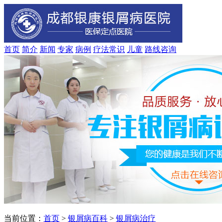
首页
简介
新闻
专家
病例
疗法
常识
儿童
路线
咨询
当前位置：
首页
>
银屑病百科
>
银屑病治疗