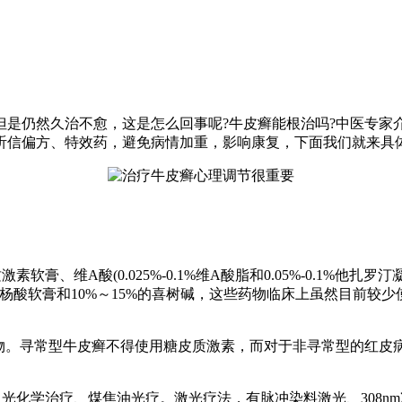
但是仍然久治不愈，这是怎么回事呢?牛皮癣能根治吗?中医专家
听信偏方、特效药，避免病情加重，影响康复，下面我们就来具
膏、维A酸(0.025%-0.1%维A酸脂和0.05%-0.1%他扎
水杨酸软膏和10%～15%的喜树碱，这些药物临床上虽然目前较
药物。寻常型牛皮癣不得使用糖皮质激素，而对于非寻常型的红皮
、光化学治疗、煤焦油光疗。激光疗法，有脉冲染料激光、308n