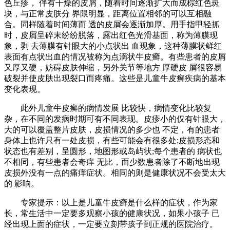
色丘疹， 伴有干燥的皮屑，随着时间逐渐扩大而成棕红色斑
块，与正常皮肤分 界限明显，距离位置相邻的可以互相融
合。同样随着时间薄而 透的皮屑会逐渐加厚。用手指甲轻抓
时，皮屑呈碎末纷纷脱落，露出红色光滑基面，称为薄膜现
象，剥 去薄膜有针眼大的小点状出 血现象，这种薄膜状鲜红
表面有点状出血的情况被称为点滴状牛皮癣。有些患者的皮屑
又厚又硬，妨碍皮肤伸缩，另外关节等地方 厚硬皮 屑很容易
破裂并使皮肤出现裂口而疼痛。这些是儿童牛皮癣疾病的基本
变化表现。
此外儿童牛皮癣的病情发展 比较快，病情变化比较复
杂，在不同的发病时期可有不同表现。皮疹小的仅有针眼大，
大的可以覆盖整片皮肤，皮损情况的多少也 不定，有的患者
身体上也许只有一处皮损，有些可能会有很多处;皮损形态和
状态也有差别，呈圆形，地图形或岛屿状;每个患者的 病状也
不相同，有些患者会奇痒 无比，而少数患者除了不断地出现
皮损外没有一点的痛痒症状。相同的则是健康状况不会受太大
的 影响。
专家提示：以上是儿童牛皮癣是什么样的症状，作为家
长，常生活中一定要多观察小孩的健康状况，如果小孩子 已
经出现上面的症状，一定要立刻带孩子到正规的医院治疗。