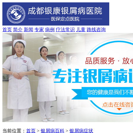
首页
简介
新闻
专家
病例
疗法
常识
儿童
路线
咨询
当前位置：
首页
>
银屑病百科
>
银屑病症状