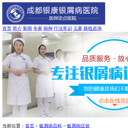
首页
简介
新闻
专家
病例
疗法
常识
儿童
路线
咨询
当前位置：
首页
>
银屑病百科
>
银屑病症状