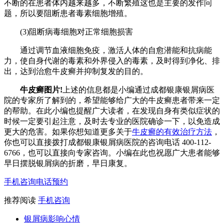
不断的在患者体内越来越多，不断繁殖这也是主要的发作问
题，所以要阻断患者毒素细胞增殖。
(3)阻断病毒细胞对正常细胞损害
通过调节血液细胞免疫，激活人体的自愈潜能和抗病能
力，使自身代谢的毒素和外界侵入的毒素，及时得到净化、排
出，达到治愈牛皮癣并抑制复发的目的。
牛皮癣图片!
上述的信息都是小编通过成都银康银屑病医
院的专家所了解到的，希望能够给广大的牛皮癣患者带来一定
的帮助。在此小编也提醒广大读者，在发现自身有类似症状的
时候一定要引起注意，及时去专业的医院确诊一下，以免造成
更大的危害。如果你想知道更多关于
牛皮癣的有效治疗方法
，
你也可以直接拨打成都银康银屑病医院的咨询电话 400-112-
6766，也可以直接向专家咨询。小编在此也祝愿广大患者能够
早日摆脱银屑病的折磨，早日康复。
手机咨询
电话预约
推荐阅读
手机咨询
银屑病影响心情