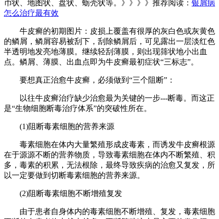
币状、地图状、盘状、蛎壳状等。》》》》推荐阅读：
银屑病
怎么治疗最有效
牛皮癣的初期图片：皮损上覆盖有很厚的灰白色或灰黄色
的鳞屑，鳞屑容易被刮下，刮除鳞屑后，可见露出一层淡红色
半透明地发亮地薄膜。继续轻刮薄膜，则出现筛状地小出血
点。鳞屑、薄膜、出血点即为牛皮癣最初症状“三标志”。
要想真正治愈牛皮癣，必须做到“三个阻断”：
以往牛皮癣治疗缺少治愈最为关键的一步---断毒。而这正
是“生物细胞断毒治疗体系”的突破性所在。
(1)阻断毒素细胞的营养来源
毒素细胞在体内大量繁殖形成皮毒素，而诱发牛皮癣根源
在于源源不断的营养物质，导致毒素细胞在体内不断繁殖、积
多，毒素的积累，无法根除，最终导致疾病的治愈又复发，所
以一定要做到切断毒素细胞的营养来源。
(2)阻断毒素细胞不断增殖复发
由于患者自身体内的毒素细胞不断增殖、复发，毒素细胞