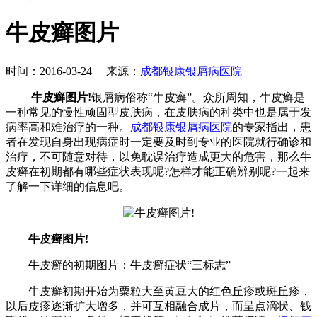
牛皮癣图片
时间：2016-03-24 来源：
成都银康银屑病医院
牛皮癣图片!
银屑病俗称“牛皮癣”。众所周知，牛皮癣是
一种常见的慢性顽固型皮肤病，在皮肤病的种类中也是属于发
病率高和难治疗的一种。
成都银康银屑病医院
的专家指出，患
者在发现自身出现病症时一定要及时到专业的医院就行确诊和
治疗，不可随意对待，以免耽误治疗造成更大的危害，那么牛
皮癣在初期都有哪些症状表现呢?怎样才能正确辨别呢?一起来
了解一下详细的信息吧。
牛皮癣图片!
牛皮癣的初期图片：牛皮癣症状“三标志”
牛皮癣初期开始为粟粒大至黄豆大的红色丘疹或斑丘疹，
以后皮疹逐渐扩大增多，并可互相融合成片，而呈点滴状、钱