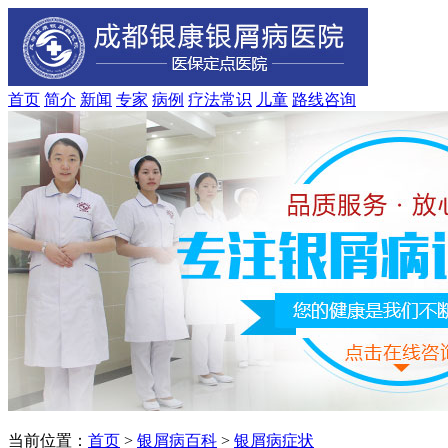
首页
简介
新闻
专家
病例
疗法
常识
儿童
路线
咨询
当前位置：
首页
>
银屑病百科
>
银屑病症状