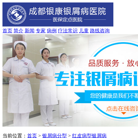
首页
简介
新闻
专家
病例
疗法
常识
儿童
路线
咨询
当前位置：
首页
>
银屑病分型
>
红皮病型银屑病