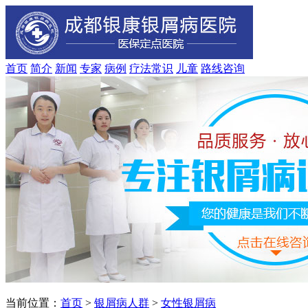
首页
简介
新闻
专家
病例
疗法
常识
儿童
路线
咨询
当前位置：
首页
>
银屑病人群
>
女性银屑病