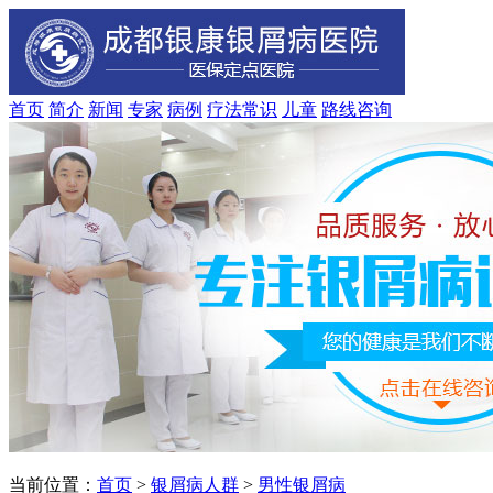
首页
简介
新闻
专家
病例
疗法
常识
儿童
路线
咨询
当前位置：
首页
>
银屑病人群
>
男性银屑病