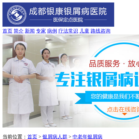
首页
简介
新闻
专家
病例
疗法
常识
儿童
路线
咨询
当前位置：
首页
>
银屑病人群
>
中老年银屑病